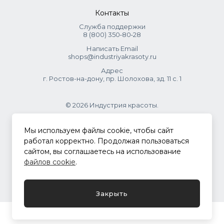
Amodimethicone/Morpholinomethyl Silsesquioxane
Контакты
Copolymer, Hydroxyethylcellulose, Propylene Glycol,
Trideceth-5, Phenoxyethanol, Ethylhexylglycerin, Isopropyl
Служба поддержки
Alcohol, Citric Acid, Lactic Acid.
8 (800) 350‑80‑28
Написать Email
shops@industriyakrasoty.ru
Адрес
г. Ростов-на-дону, пр. Шолохова, зд. 11 с. 1
© 2026 Индустрия красоты.
.
Мы используем файлы cookie, чтобы сайт
работал корректно. Продолжая пользоваться
сайтом, вы соглашаетесь на использование
Политика конфиденциальности
файлов cookie
.
Разработка сайта
ASTDESIGN
Закрыть