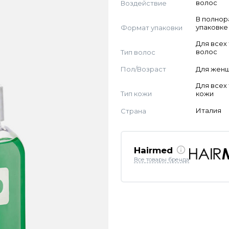
Воздействие
волос
В полно
Формат упаковки
упаковке
Для всех
Тип волос
волос
Пол/Возраст
Для жен
Для всех
Тип кожи
кожи
Страна
Италия
Hairmed
Все товары бренда