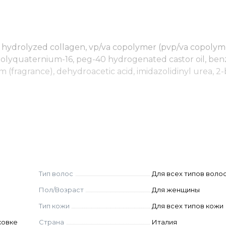
, hydrolyzed collagen, vp/va copolymer (pvp/va copolym
, polyquaternium-16, peg-40 hydrogenated castor oil, ben
m (fragrance), dehydroacetic acid, imidazolidinyl urea, 
Тип волос
Для всех типов воло
Пол/Возраст
Для женщины
Тип кожи
Для всех типов кожи
ковке
Страна
Италия