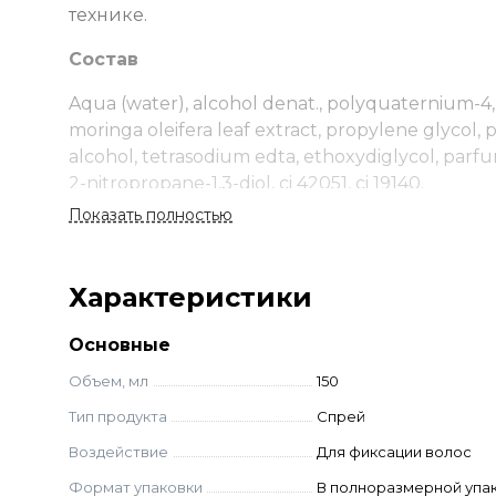
технике.
Состав
Aqua (water), alcohol denat., polyquaternium-4
moringa oleifera leaf extract, propylene glycol
alcohol, tetrasodium edta, ethoxydiglycol, parfu
2-nitropropane-1,3-diol, ci 42051, ci 19140.
Показать полностью
Характеристики
Основные
Объем, мл
150
Тип продукта
Спрей
Воздействие
Для фиксации волос
Формат упаковки
В полноразмерной упа