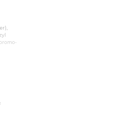
er),
zyl
2-bromo-
с