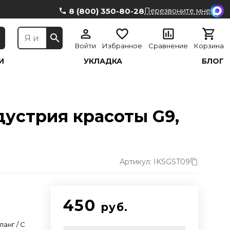
8 (800) 350-80-28
Перезвоните мне
Войти
Избранное
Сравнение
Корзина
И
УКЛАДКА
БЛОГ
устрия красоты G9,
Артикул: IKSGST09
450
руб.
ланг / C