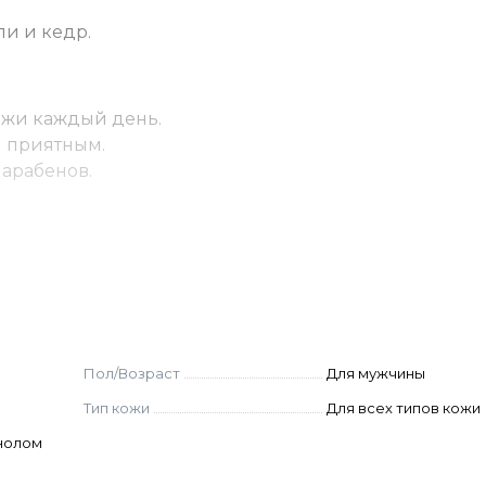
ли и кедр.
ожи каждый день.
и приятным.
парабенов.
ие и успокаивает.
звоживание кожи.
ливает и способствует регенерации клеток.
Пол/Возраст
Для мужчины
режно и эффективно очищают кожу.
Тип кожи
Для всех типов кожи
ionate, Urea, Lauryl Glucoside, Glycerin, Panthenol,
енолом
ract, Chamomilla Recutita (Matricaria) Flower Extract
e) Flower Extract, Rosa Damascena Flower Extract, Iris