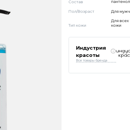
Состав
пантено
Пол/Возраст
Для муж
Для всех
Тип кожи
кожи
Индустрия
красоты
Все товары бренда