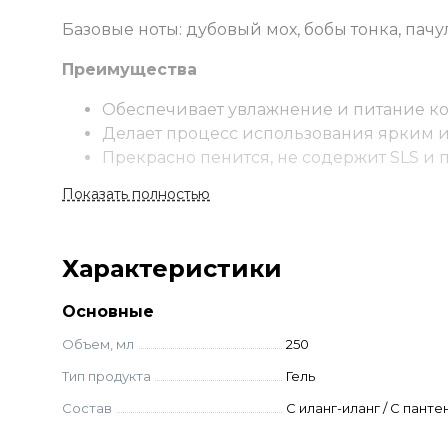
Базовые ноты: дубовый мох, бобы тонка, пачу
Преимущества
Обеспечивает увлажнение и питание к
Делает процесс использования ярким 
Прекрасно пенится, не содержит SLS и 
Оставляет аромат на коже.
Показать полностью
Изготовлен по ГОСТ.
Ингредиенты
Характеристики
Масло иланг-иланга снимает раздражен
Глицерин предотвращает сухость и обе
Основные
Д-пантенол насыщает влагой, восстанав
Объем, мл
250
Мягкие ПАВ из растительного сырья бе
Тип продукта
Гель
Water, Sodium Coco-Sulfate, Sodium Cocoyl Iseth
Состав
C иланг-иланг / C пант
Cocamidopropyl Betaine, Echinacea Purpurea Ext
Odorata Flower Oil, Jasminum Officinale (Jasmin