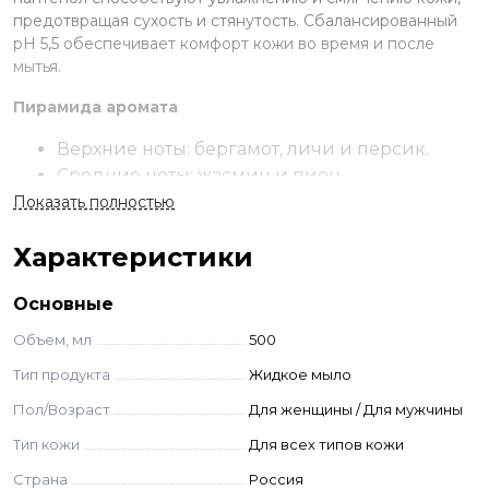
предотвращая сухость и стянутость. Сбалансированный
pH 5,5 обеспечивает комфорт кожи во время и после
мытья.
Пирамида аромата
Верхние ноты: бергамот, личи и персик.
Средние ноты: жасмин и пион.
Базовые ноты: древесные ноты, мох и
Показать полностью
мускус.
Характеристики
Применение
Основные
Нанесите небольшое количество жидкого мыла на
влажные руки, вспеньте, тщательно смойте водой.
Объем, мл
500
Состав
Тип продукта
Жидкое мыло
Пол/Возраст
Для женщины / Для мужчины
Aqua, Sodium Coco sulfate, Lauryl Glucoside,
Cocamidopropyl Betaine, Glycerin, Glyceryl Oleate,
Тип кожи
Для всех типов кожи
Panthenol, Cocos Nucifera (Coconut) Oil, Parfum, Lactic
Страна
Россия
Acid, Benzyl Alcohol, Ethylhexylglycerin, Sodium Chloride,