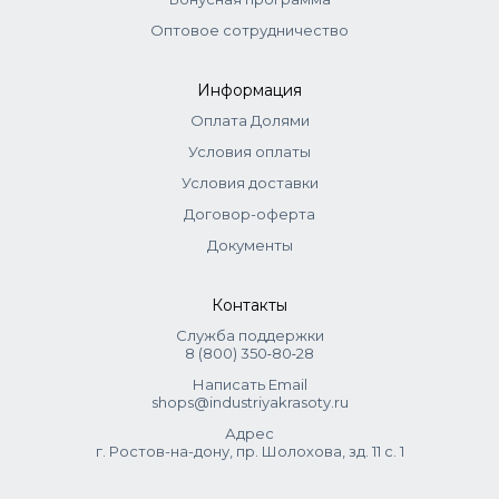
попадания в глаза немедленно промыть большим
количеством воды.
Оптовое сотрудничество
Ингредиенты
Информация
aqua (water), potassium hydroxide, glycerin, propylene
Оплата Долями
glycol, Acrylates/C10-30 Alkyl Acrylate Crosspolymer,
Условия оплаты
disodium edta, Allantoin
Условия доставки
Договор-оферта
Документы
Контакты
Служба поддержки
8 (800) 350‑80‑28
Написать Email
shops@industriyakrasoty.ru
Адрес
г. Ростов-на-дону, пр. Шолохова, зд. 11 с. 1