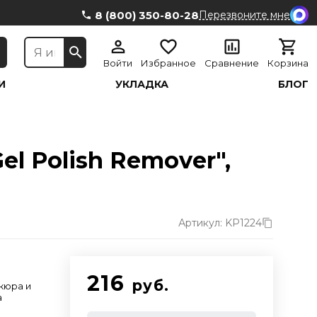
8 (800) 350-80-28
Перезвоните мне
Войти
Избранное
Сравнение
Корзина
И
УКЛАДКА
БЛОГ
l Polish Remover",
Артикул: KP1224
216
руб.
кюра и
а