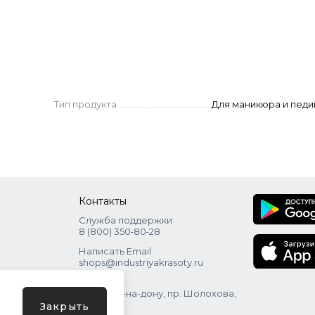
Тип продукта
Для маникюра и пед
Контакты
Служба поддержки
8 (800) 350‑80‑28
Написать Email
shops@industriyakrasoty.ru
Адрес
г. Ростов-на-дону, пр. Шолохова,
зд. 11 с. 1
Закрыть