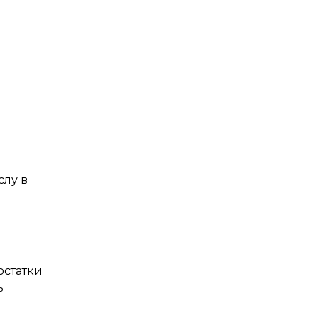
слу в
о
остатки
ь