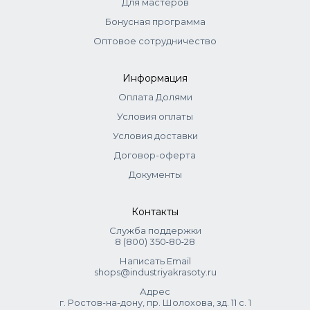
Для мастеров
использования шампуня.
Бонусная программа
Ингредиенты
Оптовое сотрудничество
AQUA (WATER), CETEARYL ALCOHOL, GLYCERIN,
HYDROXYPROPYL STARCH PHOSPHATE,
Информация
BEHENTRIMONIUM METHOSULFATE, PARFUM
Оплата Долями
(FRAGRANCE), CETYL ESTERS, PHENOXYETHANOL,
CETRIMONIUM CHLORIDE, QUATERNIUM-87,
Условия оплаты
PROPYLENE GLYCOL, ARGANIA SPINOSA KERNEL OIL,
Условия доставки
ETHYLHEXYLGLYCERIN, HYDROXYETHYLCELLULOSE,
Договор-оферта
SCLEROCARYA BIRREA SEED OIL, PHOSPHORIC ACID,
THEOBROMA GRANDIFLORUM SEED BUTTER,
Документы
THEOBROMA CACAO (COCOA) SEED BUTTER,
HYDROLYZED SWEET ALMOND PROTEIN, SODIUM
Контакты
BENZOATE, HELIANTHUS ANNUUS (SUNFLOWER) SEED
Служба поддержки
OIL, TOCOPHEROL
8 (800) 350‑80‑28
Написать Email
shops@industriyakrasoty.ru
Адрес
г. Ростов-на-дону, пр. Шолохова, зд. 11 с. 1