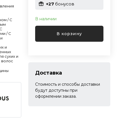
+27
бонусов
овления
В наличии
ном / С
вым
 С
В корзину
ми / С
ми
их и
енных
ля сухих и
 волос
щины
Доставка
Стоимость и способы доставки
будут доступны при
оформлении заказа.