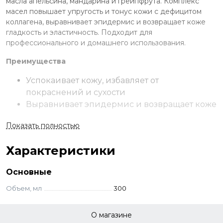
масла апельсина, мандарина и грейпфрута. Комплекс
масел повышает упругость и тонус кожи с дефицитом
коллагена, выравнивает эпидермис и возвращает коже
гладкость и эластичность. Подходит для
профессионального и домашнего использования.
Преимущества
Успокаивает кожу, избавляет от
покраснений и сухости
Выравнивает эпидермис и возвращает коже
гладкость и эластичность
Показать полностью
Повышает упругость и тонус кожи
Подходит для профессионального и
Характеристики
домашнего использования.
Применение
Основные
Объем, мл
300
Шаг 1: обезжирить кожу с помощью
очищающего лосьона для рук и ног Kapous
Шаг 2: удалить ороговевшие клетки кожи с
О магазине