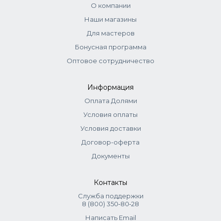
помощью
скраба Kapous
О компании
Шаг 3: нанести тонким слоем
эмульсию с
Наши магазины
коллагеном и эластином Kapous
Для мастеров
Шаг 4: нанести густой слой крем-парафина
Бонусная программа
на кожу, надеть на руки (ноги) одноразовые
Оптовое сотрудничество
полиэтиленовые перчатки, а сверху теплые
махровые
варежки
(
носочки
) для
парафинотерапии
Информация
Шаг 5: через 15-20 минут снять остатки крем-
Оплата Долями
парафина сухой салфеткой. Не смывать
Условия оплаты
водой
Условия доставки
Договор-оферта
Документы
Контакты
Служба поддержки
8 (800) 350‑80‑28
Написать Email