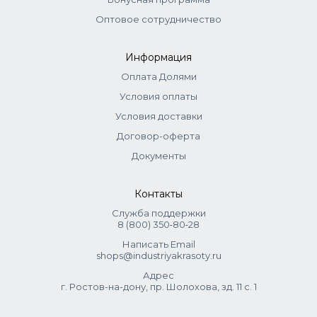
Шаг 4: нанести густой слой крем-парафина
Оптовое сотрудничество
на кожу, надеть на руки (ноги) одноразовые
полиэтиленовые перчатки, а сверху теплые
махровые
варежки
(
носочки
) для
Информация
парафинотерапии
Оплата Долями
Шаг 5: через 15-20 минут снять остатки крем-
Условия оплаты
парафина сухой салфеткой. Не смывать
Условия доставки
водой
Договор-оферта
Ингредиенты
Документы
Petrolatum, Paraffin, Butyrospermum Parkii (Shea) Butter,
Lanolin, Persea Gratissma (Avocado) Oil, Fragrance, Yellow
Контакты
No.11 /Green No.6 / Violet No.2
Служба поддержки
8 (800) 350‑80‑28
Написать Email
shops@industriyakrasoty.ru
Адрес
г. Ростов-на-дону, пр. Шолохова, зд. 11 с. 1