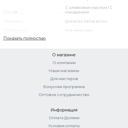
С оливковым маслом / С
Состав
макадамией
Тип волос
Для всех типов волос
Пол/Возраст
Для женщины
Показать полностью
О магазине
О компании
Наши магазины
Для мастеров
Бонусная программа
Оптовое сотрудничество
Информация
Оплата Долями
Условия оплаты