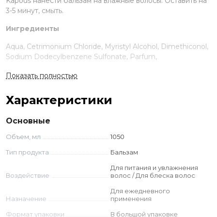
Kapous нанести бальзам на влажные волосы. Оставить на
3-5 минут, смыть.
Ингредиенты
Aqua, Cetrimonium Chloride, Myristyl Alcohol, Dimethiconol,
Sodium Dodecylbenzene Sulfonate, Parfum,
Benzophenone-4, Chitosan Glycolate, Olea Europaea Leaf
Показать полностью
Extract, Macadamia Seed Oil, Propylene Glycol, Citric Acid,
Methylparaben, Ethylparaben, Propylparaben, Butylparaben,
Imidazolidinyl Urea, Limonene.
Характеристики
Основные
Объем, мл
1050
Тип продукта
Бальзам
Для питания и увлажнения
Воздействие
волос / Для блеска волос
Для ежедневного
Назначение
применения
Формат упаковки
В большой упаковке