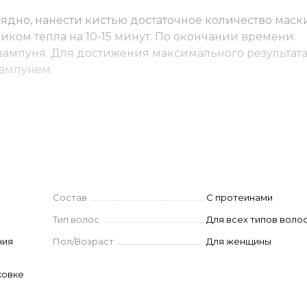
ядно, нанести кистью достаточное количество маски
иком тепла на 10-15 минут. По окончании времени
шампуня. Для достижения максимального результат
ампунем.
loride, Dimethicone, Hydrolyzed Milk Protein,
cerin, Amodimethicone, Trideceth-12, Sodium Dehydroace
Состав
С протеинами
Тип волос
Для всех типов воло
ния
Пол/Возраст
Для женщины
ковке