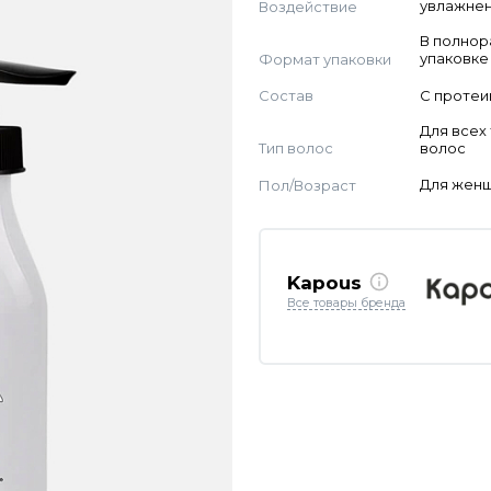
Воздействие
увлажнен
В полно
Формат упаковки
упаковке
Состав
С проте
Для всех
Тип волос
волос
Пол/Возраст
Для жен
Kapous
Все товары бренда