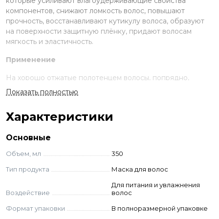
которые усиливают влагоудерживающие свойства
компонентов, снижают ломкость волос, повышают
прочность, восстанавливают кутикулу волоса, образуют
на поверхности защитную плёнку, придают волосам
мягкость и эластичность.
Применение
На хорошо отжатые полотенцем волосы, попрядно,
нанести кистью достаточное количество маски. Накрыть
Показать полностью
п/э шапочкой и оставить под источником тепла на 10-15
минут. По окончании времени тщательно смыть водой
Характеристики
без использования шампуня. Для достижения
максимального результата использовать в комбинации с
Основные
йогуртовым шампунем.
Объем, мл
350
Состав
Тип продукта
Маска для волос
Aqua (Water), Cetearyl Alcohol, Cetrimonium Chloride,
Для питания и увлажнения
Dimethicone, Hydrolyzed Milk Protein, Leuconostoc/Radish
Воздействие
волос
Root Ferment Filtrate, Glycerin, Amodimethicone, Trideceth-
12, Sodium Dehydroacetate, Citric Acid, BHT, Limonene,
Формат упаковки
В полноразмерной упаковке
Parfum (Fragrance).