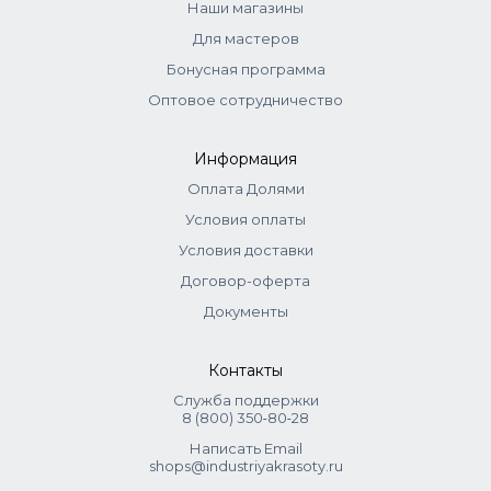
Оптимальное время разогрева воска до
Наши магазины
рабочей температуры 20-25 мин.
Для мастеров
После использования воскоплава
Бонусная программа
необходимо отключить кабель питания из
Оптовое сотрудничество
сети
Информация
Оплата Долями
Условия оплаты
Условия доставки
Договор-оферта
Документы
Контакты
Служба поддержки
8 (800) 350‑80‑28
Написать Email
shops@industriyakrasoty.ru