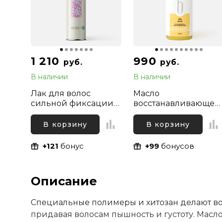
1 210
990
руб.
руб.
В наличии
В наличии
Лак для волос
Масло
сильной фиксации
восстанавливающее
Ekre Project Extra
для сухих и
Strong Fix Elysium,
поврежденных воло
В корзину
В корзину
500 мл
Bravia Oil Hair Repair,
50 мл
+121
бонус
+99
бонусов
Описание
Специальные полимеры и хитозан делают вол
придавая волосам пышность и густоту. Мас