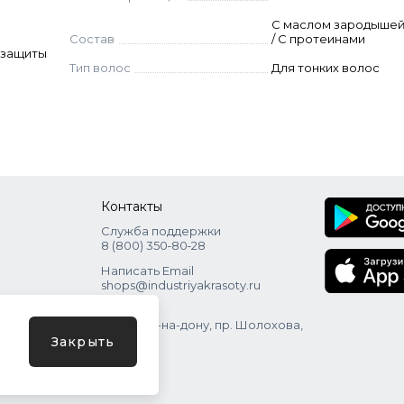
С маслом зародыше
Состав
/ С протеинами
я защиты
Тип волос
Для тонких волос
Контакты
Служба поддержки
8 (800) 350‑80‑28
Написать Email
shops@industriyakrasoty.ru
Адрес
г. Ростов-на-дону, пр. Шолохова,
зд. 11 с. 1
Закрыть