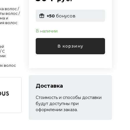
ка волос /
ты волос /
+50
бонусов
ма и
ия волос
В наличии
м
В корзину
ей
/ С
ами
их волос
Доставка
Стоимость и способы доставки
будут доступны при
оформлении заказа.