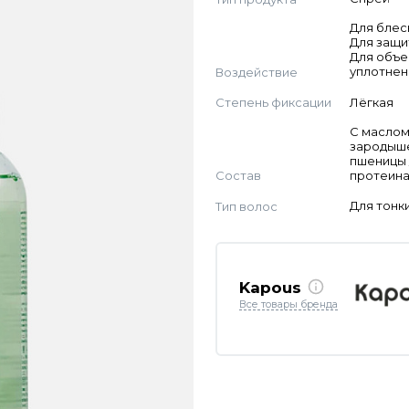
Для блес
Для защи
Для объе
Воздействие
уплотнен
Степень фиксации
Лёгкая
С масло
зародыш
пшеницы 
Состав
протеин
Тип волос
Для тонк
Kapous
Все товары бренда