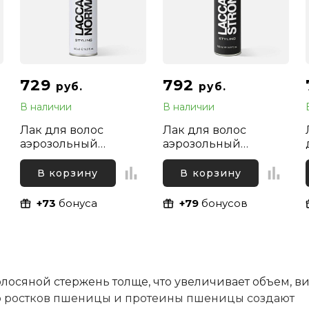
729
792
руб.
руб.
В наличии
В наличии
Лак для волос
Лак для волос
аэрозольный
аэрозольный
нормальной
сильной фиксации
с
фиксации Kapous
Kapous Professional,
В корзину
В корзину
Professional, 500 мл
500 мл
+73
бонуса
+79
бонусов
осяной стержень толще, что увеличивает объем, в
ло ростков пшеницы и протеины пшеницы создают