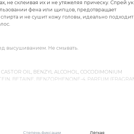
ах, не склеивая их и не утяжеляя прическу. Спрей у
ользовании фена или щипцов, предотвращает
 спирта и не сушит кожу головы, идеально подходит
лос.
ед высушиванием. Не смывать.
 CASTOR OIL, BENZYL ALCOHOL, COCODIMONIUM
N, BETAINE, BENZOPHENONE-4, PARFUM (FRAGRAN
HYDROXIDE, TOCOPHEROL, LIMONENE, AMYL CINNAMA
INNAMYL ALCOHOL, HEXYL CINNAMAL, CITRAL
Степень фиксации
Лёгкая