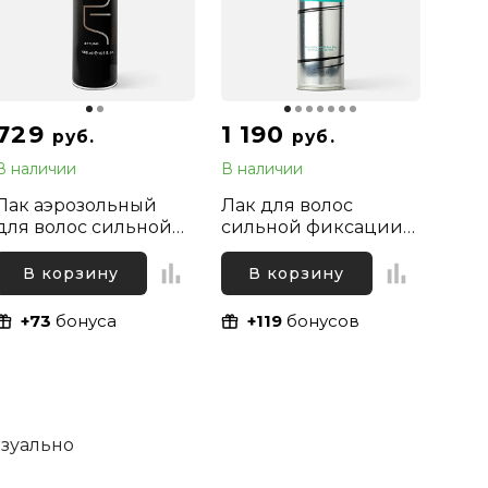
729
1 190
руб.
руб.
В наличии
В наличии
Лак аэрозольный
Лак для волос
для волос сильной
сильной фиксации
фиксации Kapous
Jaas Style Hairspray
Professional, 500 мл
Strong Hold, 300 мл
В корзину
В корзину
+73
бонуса
+119
бонусов
изуально