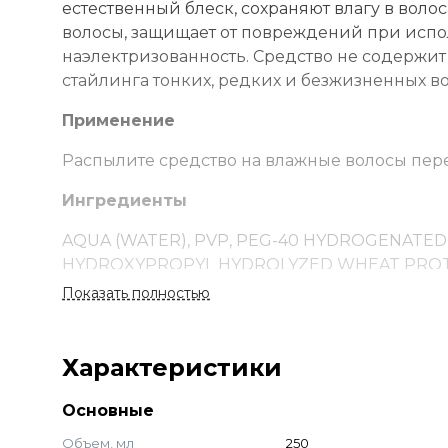
естественный блеск, сохраняют влагу в волос
волосы, защищает от повреждений при исп
наэлектризованность. Средство не содержит
стайлинга тонких, редких и безжизненных во
Применение
Распылите средство на влажные волосы пер
Ингредиенты
AQUA (WATER), PVP, PEG-40 HYDROGENATED
HYDROXYPROPYL HYDROLYZED WHEAT PROTEI
PANTHENOL, ETHYLHEXYLGLYCERIN, SODIUM 
Показать полностью
19140, CI 42045, CI 42090, LINALOOL, AMYLC
Характеристики
Основные
Объем, мл
250