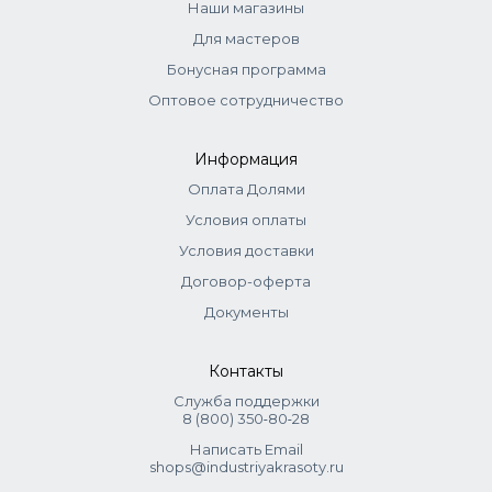
Наши магазины
Ингредиенты
Для мастеров
Бонусная программа
HYDROGENATED STYRENE / METHYL STYRENE / INDENE
COPOLYMER, PARAFFINUM LIQUIDUM, HYDROGENATED
Оптовое сотрудничество
MICROCRYSTALLINE WAX, PARFUM, CI 47000, CI 61565
Информация
Оплата Долями
Условия оплаты
Условия доставки
Договор-оферта
Документы
Контакты
Служба поддержки
8 (800) 350‑80‑28
Написать Email
shops@industriyakrasoty.ru