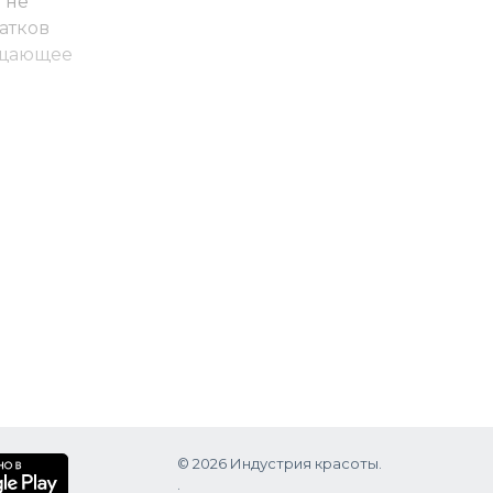
 не
атков
щающее
волос и
© 2026 Индустрия красоты.
.