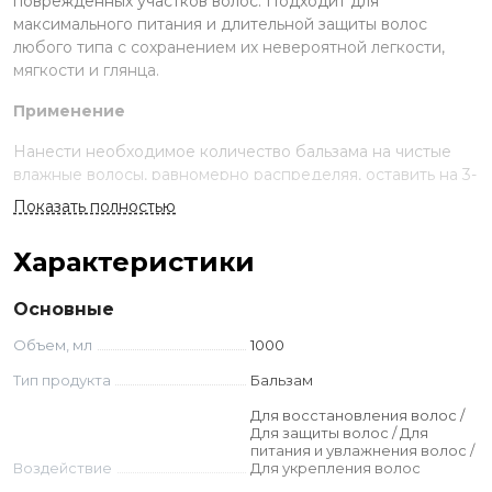
поврежденных участков волос. Подходит для
максимального питания и длительной защиты волос
любого типа с сохранением их невероятной легкости,
мягкости и глянца.
Применение
Нанести необходимое количество бальзама на чистые
влажные волосы, равномерно распределяя, оставить на 3-
5 минут, смыть теплой водой.
Показать полностью
Ингредиенты
Характеристики
Aqua (Water), Cetearyl Alcohol, Cetrimonium Chloride,
Dipalmitoylethyl Hydroxyethylmonium Methosulfate,
Основные
Parfum (Fragrance), Methoxy PEG/PPG-7/3 Aminopropyl
Объем, мл
1000
Dimethicone, Dipropylene Glycol, Triethylene Glycol, Benzyl
Alcohol, Propylene Glycol, Sodium Hydroxide,
Тип продукта
Бальзам
Methylchloroisothiazolinone Methylisothiazolinone,
Для восстановления волос /
Hydrolyzed Wheat Protein, Pentaerythrityl Tetra-di-t-butyl
Для защиты волос / Для
Hydroxyhydrocinnamate, Sodium Benzoate,
питания и увлажнения волос /
Phenoxyethanol
Воздействие
Для укрепления волос