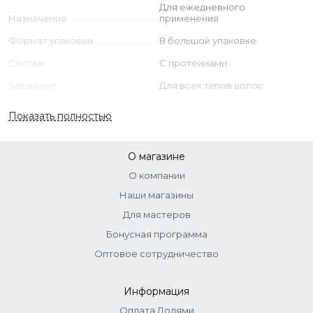
Для ежедневного
Назначение
применения
Формат упаковки
В большой упаковке
Состав
С протеинами
Тип волос
Для всех типов волос
Пол/Возраст
Для женщины
Показать полностью
О магазине
О компании
Наши магазины
Для мастеров
Бонусная программа
Оптовое сотрудничество
Информация
Оплата Долями