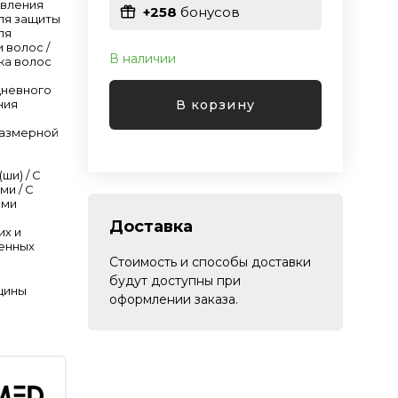
овления
+258
бонусов
Для защиты
ля
 волос /
В наличии
ка волос
дневного
В корзину
ния
размерной
(ши) / С
ми / С
ами
Доставка
их и
енных
Стоимость и способы доставки
будут доступны при
щины
оформлении заказа.