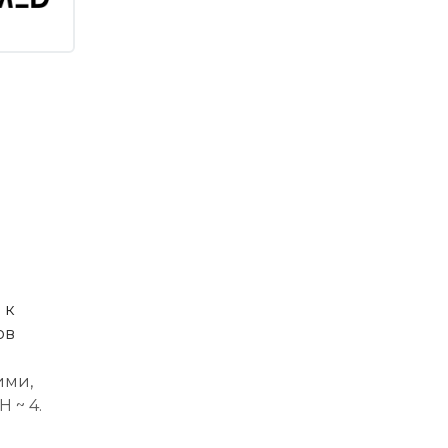
 к
ов
ими,
 ~ 4.