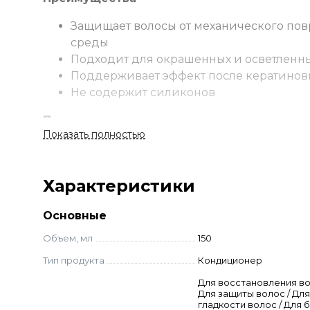
Защищает волосы от механического по
среды
Подходит для окрашенных и осветленны
Поддерживает эффект после кератинов
Не содержит силиконов
Применение
Показать полностью
Нанести на влажные волосы, после примене
Выдержать 1-2 минуты. Смыть водой. Подход
Характеристики
Состав
Основные
Пшеничные протеины
Глицерин
Объем, мл
150
Масло Ши
Тип продукта
Кондиционер
Витамин Е
Для восстановления во
Гуаровые полимеры
Для защиты волос / Для
Увлажняющая молекула РСА
гладкости волос / Для 