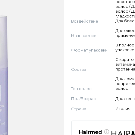
восстан
волос / 
волос / Д
гладкости
Воздействие
Для блес
Для еже
Назначение
примене
В полно
Формат упаковки
упаковке
С карите 
витамина
Состав
протеин
Для ломк
поврежд
Тип волос
волос
Пол/Возраст
Для жен
Страна
Италия
Hairmed