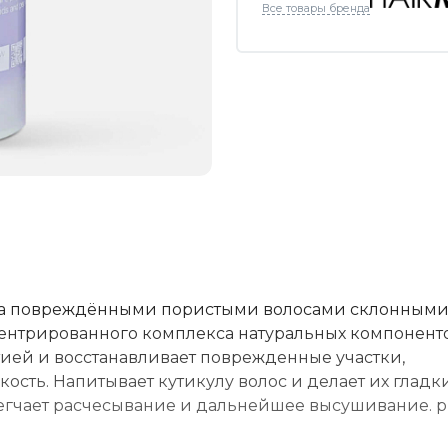
Все товары бренда
за повреждёнными пористыми волосами склонными
центрированного комплекса натуральных компонент
ей и восстанавливает поврежденные участки,
ость. Напитывает кутикулу волос и делает их гладк
гчает расчесывание и дальнейшее высушивание. рН