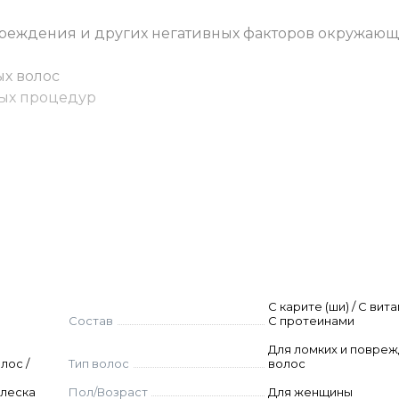
вреждения и других негативных факторов окружаю
х волос
ых процедур
ния шампуня. Равномерно распределить по длине.
ит для частого использования.
С карите (ши) / С вит
Состав
С протеинами
Для ломких и повре
лос /
Тип волос
волос
блеска
Пол/Возраст
Для женщины