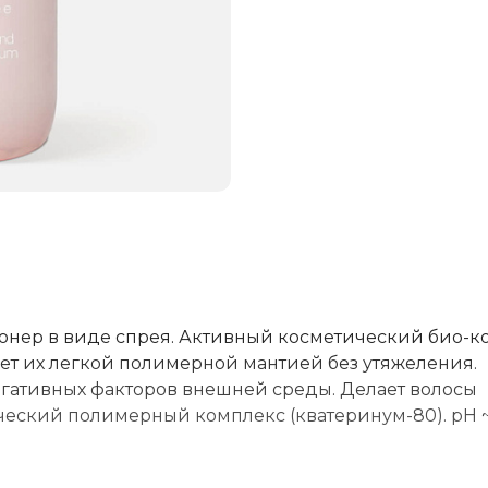
ер в виде спрея. Активный косметический био-к
ает их легкой полимерной мантией без утяжеления.
негативных факторов внешней среды. Делает волосы
ский полимерный комплекс (кватеринум-80). рН ~ 