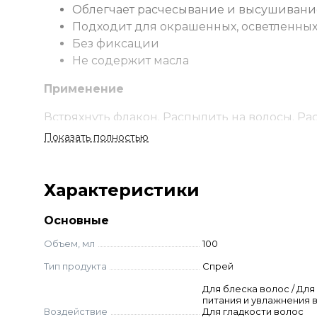
Облегчает расчесывание и высушивани
Подходит для окрашенных, осветленных
Без фиксации
Не содержит масла
Применение
Встряхнуть флакон. Распылить на волосы. Ра
Показать полностью
Состав
Aqua (water), Alcohol Denat., Cyclopentasiloxa
Характеристики
Glyceryl Cocoate, Dimethiconol, Phenyl Trimethic
Chloride, Parfum (fragrance), Citric Acid, Isoprop
Основные
Объем, мл
100
Тип продукта
Спрей
Для блеска волос / Для
питания и увлажнения в
Воздействие
Для гладкости волос