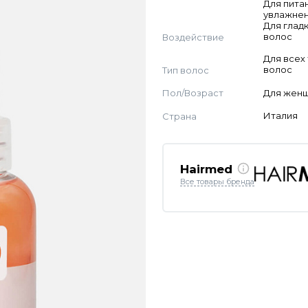
Для пита
увлажнен
Для глад
Воздействие
волос
Для всех
Тип волос
волос
Пол/Возраст
Для жен
Страна
Италия
Hairmed
Все товары бренда