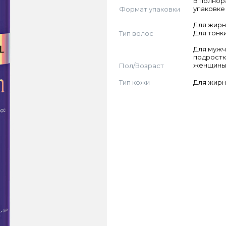
В полно
Формат упаковки
упаковке
Для жирн
Тип волос
Для тонк
Для мужч
подростк
Пол/Возраст
женщин
Тип кожи
Для жирн