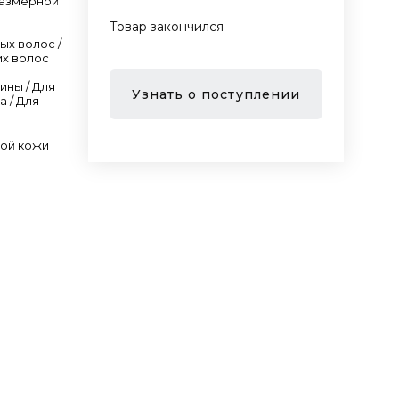
размерной
Товар закончился
ых волос /
их волос
ины / Для
Узнать о поступлении
а / Для
ы
ой кожи