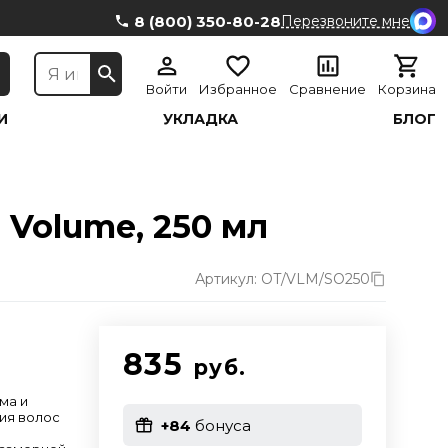
8 (800) 350-80-28
Перезвоните мне
Войти
Избранное
Сравнение
Корзина
И
УКЛАДКА
БЛОГ
 Volume, 250 мл
Артикул: OT/VLM/SO250
835
руб.
ма и
ия волос
+84
бонуса