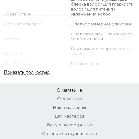
блеска волос / Для гладкости
волос / Для питания и
Воздействие
увлажнения волос
Формат упаковки
В полноразмерной упаковке
С коллагеном / C пантенолом
Состав
/ С протеинами
Для ломких и поврежденных
Тип волос
волос
Пол/Возраст
Для женщины
Показать полностью
Тип кожи
Для всех типов кожи
О магазине
О компании
Наши магазины
Для мастеров
Бонусная программа
Оптовое сотрудничество