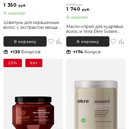
1 350
2 900
руб.
руб.
1 740
руб.
В наличии
В наличии
Шампунь для окрашенных
Масло-спрей для кудрявых
волос с экстрактом хвоща и
волос и тела Ekre Solaire
конского каштана Ekre
Hair and Body Restoring Oil,
Nature Color Protection,
150 мл
В корзину
В корзину
1000 мл
+135
бонусов
+174
бонуса
25%
Хит