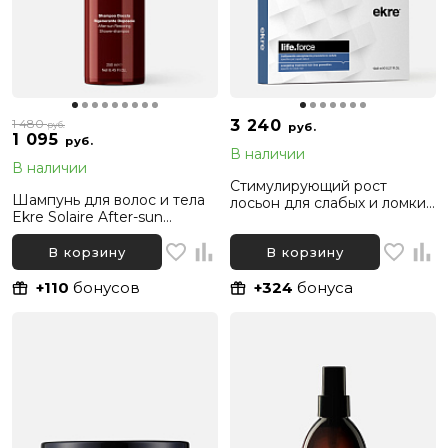
1 480
3 240
руб.
руб.
1 095
руб.
В наличии
В наличии
Стимулирующий рост
Шампунь для волос и тела
лосьон для слабых и ломких
Ekre Solaire After-sun
волос Ekre Life.Force
Restoring Shower-shampoo,
Energizing, 10x8 мл
250 мл
В корзину
В корзину
+110
бонусов
+324
бонуса