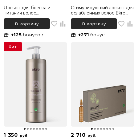
Лосьон для блеска и
Стимулирующий лосьон для
питания волос
ослабленных волос Ekre
увлажняющий Ekre Nature
Nature Vegetal Placenta,
Oil Non Oil, 250 мл
10x10 мл
В корзину
В корзину
+125
бонусов
+271
бонус
Хит
1 350
2 710
руб.
руб.