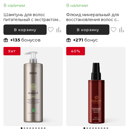
В наличии
В наличии
Шампунь для волос
Флюид минеральный для
питательный с экстрактом
восстановления волос с
кокоса и тростниковым
экстрактом хвоща и
сахаром Ekre Nature
конского каштана Ekre
В корзину
В корзину
Nourishing, 1000 мл
Nature Regenerating, 10х10
мл
+135
бонусов
+271
бонус
Хит
40%