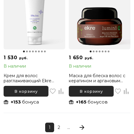
1 530
1 650
руб.
руб.
В наличии
В наличии
Крем для волос
Маска для блеска волос с
разглаживающий Ekre
кератином и аргановым
Life.Liss Disciplining, 200 мл
маслом Ekre Lumino
Intensive, 250 мл
В корзину
В корзину
+153
бонуса
+165
бонусов
1
2
...