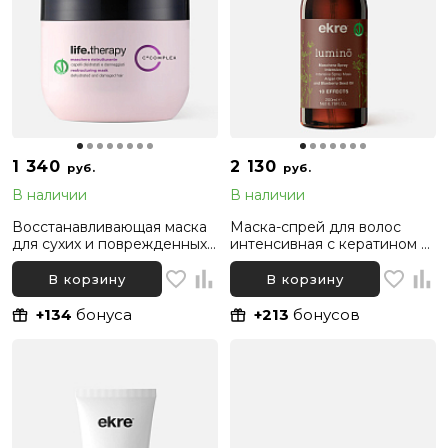
1 340
2 130
руб.
руб.
В наличии
В наличии
Восстанавливающая маска
Маска-спрей для волос
для сухих и поврежденных
интенсивная с кератином и
волос Ekre Life.Therapy
аргановым маслом Ekre
Restructuring, 300 мл
Lumino Intensive 10 Effects,
В корзину
В корзину
200 мл
+134
бонуса
+213
бонусов