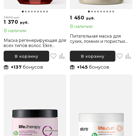
1 830
1 450
руб.
руб.
1 370
руб.
В наличии
В наличии
Питательная маска для
Маска регенерирующая для
сухих, ломких и пористых
всех типов волос Ekre
волос с экстрактом кокоса
Solaire After-sun Restoring
и тростниковым сахаром
Hair Mask, 200 мл
В корзину
В корзину
Ekre Nature, 1000 мл
+137
бонусов
+145
бонусов