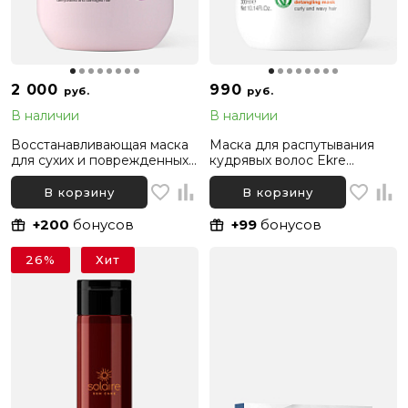
2 000
990
руб.
руб.
В наличии
В наличии
Восстанавливающая маска
Маска для распутывания
для сухих и поврежденных
кудрявых волос Ekre
волос Ekre Life.Therapy
Life.Curl Untangling, 300 мл
Restructuring, 500 мл
В корзину
В корзину
+200
бонусов
+99
бонусов
26%
Хит