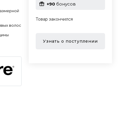
+90
бонусов
размерной
Товар закончился
явых волос
щины
Узнать о поступлении