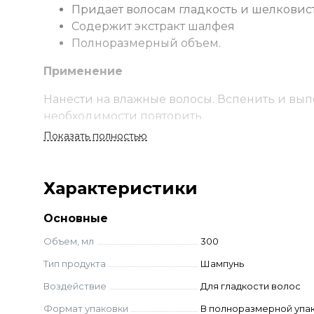
Придает волосам гладкость и шелковис
Содержит экстракт шалфея
Полноразмерный объем.
Применение
Нанести на влажные волосы. Вспенить и вып
необходимости повторить.
Показать полностью
Ингредиенты
Aqua, Sodium Laureth Sulfate, Sodium Chloride
Характеристики
Cocamide Dea, Glycol Distearate, Polyquaterniu
Acid, Cocamide Mea, Propylene Glycol, Benzyl S
Основные
Diacetate, Hydroxycitronellal, Salvia Officinalis 
Объем, мл
300
Тип продукта
Шампунь
Воздействие
Для гладкости волос
Формат упаковки
В полноразмерной упа