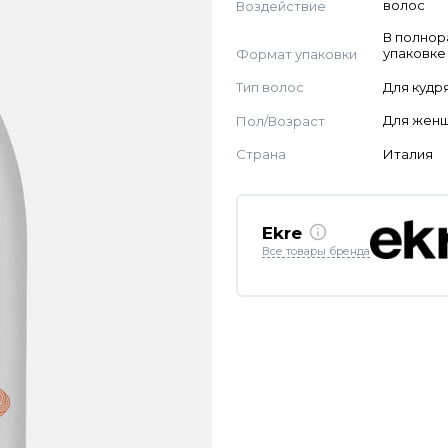
Воздействие
волос
В полно
Формат упаковки
упаковке
Тип волос
Для кудр
Пол/Возраст
Для жен
Страна
Италия
Ekre
Все товары бренда