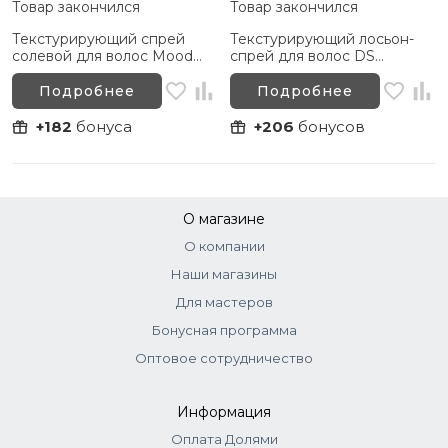
Товар закончился
Товар закончился
Текстурирующий спрей
Текстурирующий лосьон-
солевой для волос Mood
спрей для волос DS
Bodyguard Salt&Care Spray,
Perfume Free Airy Texture
200 мл
Spray, 100 мл
Подробнее
Подробнее
+182
бонуса
+206
бонусов
О магазине
О компании
Наши магазины
Для мастеров
Бонусная программа
Оптовое сотрудничество
Информация
Оплата Долями