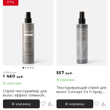
37%
2 330
557
руб.
руб.
1 460
руб.
В наличии
В наличии
Текстурирующий спрей для
Спрей текстурайзер для
волос Concept Fix It Spray,
волос эффект пляжной
200 мл
волны Inebrya Style-In Salt
Spray, 200 мл
В корзину
В корзину