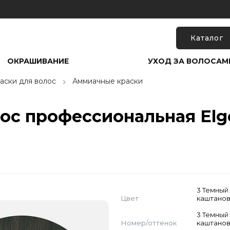
Каталог
ОКРАШИВАНИЕ
УХОД ЗА ВОЛОСАМ
аски для волос
Аммиачные краски
лос профессиональная Elg
3 Темный
Цвет
каштано
3 Темный
Номер/оттенок
каштано