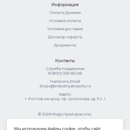
шума и создаёт максимально комфортные
Информация
условия пользования.
Оплата Долями
Машинка имеет современный, стильный
Условия оплаты
дизайн и станет ярким элементом среди
Условия доставки
парикмахерских принадлежностей.
Договор-оферта
Документы
Контакты
Служба поддержки
8 (800) 350‑80‑28
Написать Email
shops@industriyakrasoty.ru
Адрес
г. Ростов-на-дону, пр. Шолохова, зд. 11 с. 1
© 2026 Индустрия красоты.
.
Мы используем файлы cookie, чтобы сайт