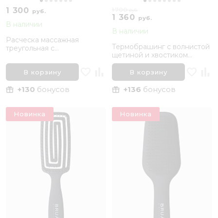
1 300
1 700
руб.
руб.
1 360
руб.
В наличии
В наличии
Расческа массажная
Термобрашинг с волнистой
треугольная с
щетиной и хвостиком
двухуровневыми
BRUAR SILVER THERMO,
нейлоновыми зубчиками
диаметр 53 мм
В корзину
В корзину
BRUAR SOFT DETANGLE
+130
бонусов
+136
бонусов
Новинка
Новинка