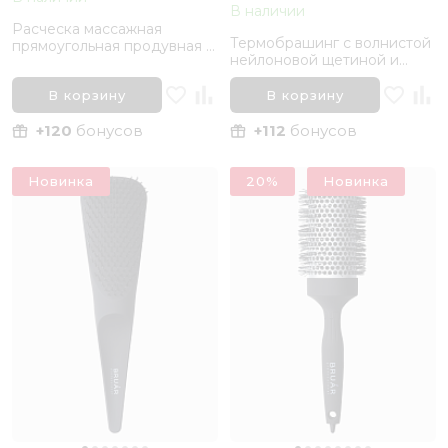
В наличии
Расческа массажная
Термобрашинг с волнистой
прямоугольная продувная с
нейлоновой щетиной и
нейлоновой щетиной 9
хвостиком BRUAR SILVER
рядов BRUAR FLEXY
THERMO, диаметр 25 мм
В корзину
В корзину
+120
бонусов
+112
бонусов
Новинка
20%
Новинка