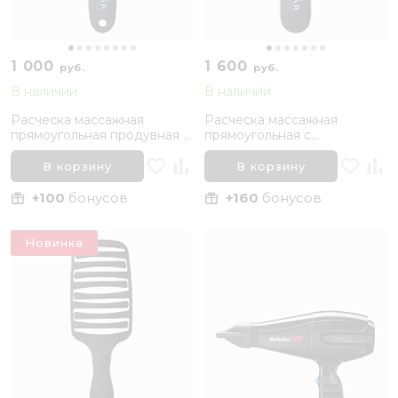
1 000
1 600
руб.
руб.
В наличии
В наличии
Расческа массажная
Расческа массажная
прямоугольная продувная с
прямоугольная с
нейлоновой щетиной 8
нейлоновыми зубчиками 11
рядов BRUAR FLEXY
рядов BRUAR SOFT
В корзину
В корзину
DETANGLE
+100
бонусов
+160
бонусов
Новинка