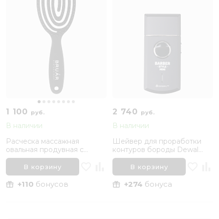
1 100
2 740
руб.
руб.
В наличии
В наличии
Расческа массажная
Шейвер для проработки
овальная продувная с
контуров бороды Dewal
нейлоновой щетиной
Barber Style Mini
BRUAR FLEXY
В корзину
В корзину
+110
бонусов
+274
бонуса