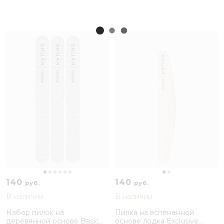
140
140
руб.
руб.
В наличии
В наличии
Набор пилок на
Пилка на вспененной
деревянной основе Basic
основе лодка Exclusive