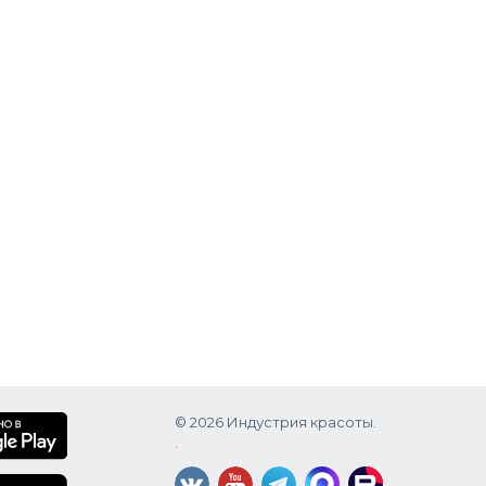
щее
лагодаря
как для
© 2026 Индустрия красоты.
.