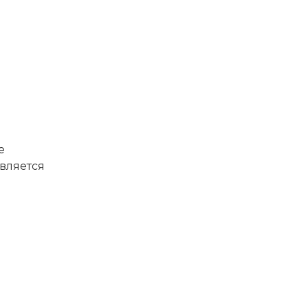
е
вляется