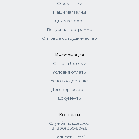
Время автономной работы: 180 минут;
О компании
Зарядка аккумулятора: 90 минут;
Наши магазины
Вес 210 г;
Для мастеров
Высота среза: 0,3 мм;
Бонусная программа
Ножевой блок: сталь, Т-образный, ширина 37
Оптовое сотрудничество
мм;
2 насадки (3-4,5 мм, 6-9 мм)
Информация
Оплата Долями
Условия оплаты
Условия доставки
Договор-оферта
Документы
Контакты
Служба поддержки
8 (800) 350‑80‑28
Написать Email