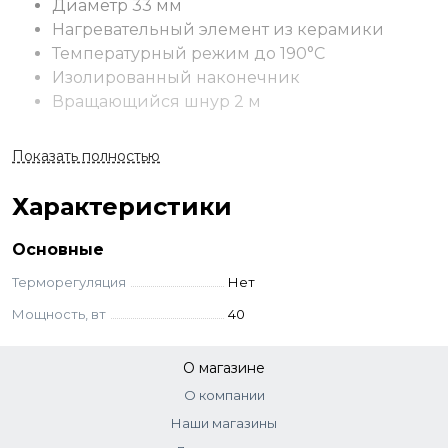
Диаметр 33 мм
Нагревательный элемент из керамики
Температурный режим до 190°C
Изолированный наконечник
Вращающийся шнур 2 м
Преимущества
Показать полностью
Щипцы Mini Ceramic Base имеют керамическое покрытие
пластин, благодаря которому происходит равномерное
Характеристики
распределение тепла. Маленький компактный размер
щипцов позволяет брать их с собой в поездку.
Основные
Терморегуляция
Нет
Мощность, вт
40
О магазине
О компании
Наши магазины