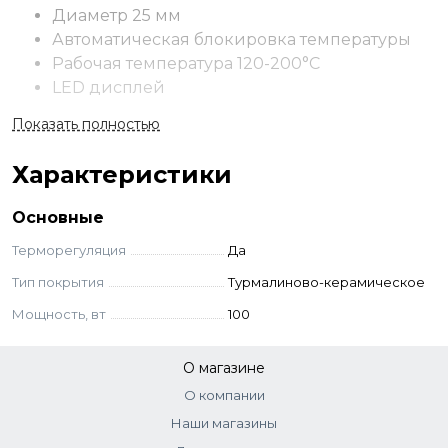
Диаметр 25 мм
Автоматическая блокировка температуры
Рабочая температура 120-200°С
LED дисплей
Вращающийся шнур 2,5 м
Показать полностью
Звуковой индикатор времени воздействия
(8 сек)
Характеристики
Оснащена специальным керамико-турмалиновым
Основные
покрытием, которое гарантирует максимально бережное
отношение к волосам.
Терморегуляция
Да
Тип покрытия
Турмалиново-керамическое
Мощность, вт
100
О магазине
О компании
Наши магазины