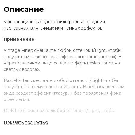
Описание
3 инновационных цвета-фильтра для создания
пастельных, винтажных или темных эффектов.
Применение
Vintage Filter: смешайте любой оттенок I/Light, чтобы
получить винтаж-эффект (эффект «поношенности»). В
неразбавленном виде создает эффект «skin-tone» на
светлых волосах.
Pastel Filter: смешайте любой оттенок I/Light, чтобы
получить желаемую интенсивность. В неразбавленном
виде создает эффект «глазури» без проявления фона
осветления.
Dark Filter: смешайте любой оттенок I/Light, чтобы
получить. В неразбавленном виде освежает цвет создает
Показать полностью
эффект «глазури» на темных волосах.