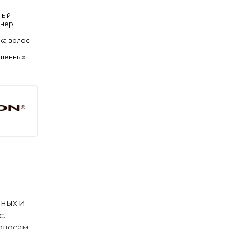
ный
онер
ка волос
ашенных
ных и
с.
олосам