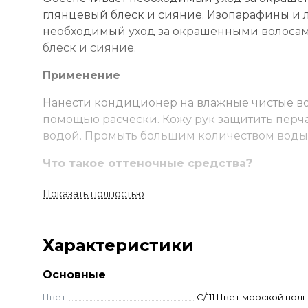
глянцевый блеск и сияние. Изопарафины и 
необходимый уход за окрашенными волосами
блеск и сияние.
Применение
Нанести кондиционер на влажные чистые во
помощью расчески. Кожу рук защитить перч
водой. Промыть большим количеством воды, 
Что такое оттеночные средства?
Оттеночные средства — это шампуни и конд
Показать полностью
а также обновляют оттенок натуральных или
окрашивающим средствам, так как оттенок д
Характеристики
Тонирующие бальзамы могут использовать о
перекрашивают волосы, а придают им времен
Основные
нужно — нанести бальзам на волосы, оставить
Цвет
С/111 Цвет морской вол