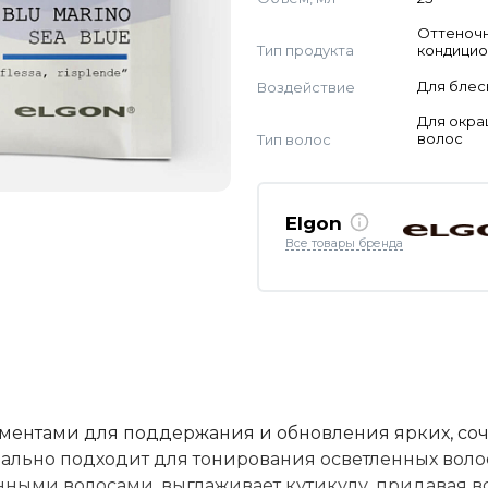
Оттеноч
Тип продукта
кондици
Воздействие
Для блес
Для окр
Тип волос
волос
Elgon
Все товары бренда
ентами для поддержания и обновления ярких, соч
ально подходит для тонирования осветленных воло
ными волосами, выглаживает кутикулу, придавая в