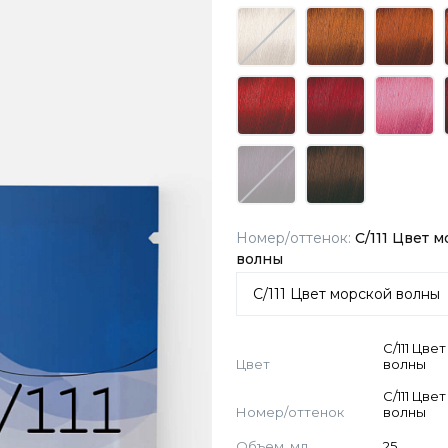
Номер/оттенок:
С/111 Цвет 
волны
С/111 Цве
Цвет
волны
С/111 Цве
Номер/оттенок
волны
Объем, мл
25