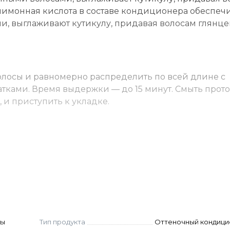
лимонная кислота в составе кондиционера обеспеч
, выглаживают кутикулу, придавая волосам глянц
лосы и равномерно распределить по всей длине с
атками. Время выдержки — до 15 минут. Смыть прот
и приступить к укладке.
иционеры с пигментом. Они тонируют осветленные 
 окрашенных прядей. Относятся к нестойким
ержится до первого мытья.
бладательницы любого цвета волос. Такие бальзамы
ный оттенок. Их особенность в быстром действии. В
 на 10-15 минут и смыть.
ны
Тип продукта
Оттеночный кондиц