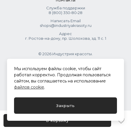
Контакты
Retinyl Palmitate, Bisabolol, Alaria Esculenta Extract,
Caprylic/capric Triglyceride.
Служба поддержки
8 (800) 350‑80‑28
Написать Email
shops@industriyakrasoty.ru
Адрес
г. Ростов-на-дону, пр. Шолохова, зд. 11 с. 1
© 2026 Индустрия красоты.
.
Мы используем файлы cookie, чтобы сайт
работал корректно. Продолжая пользоваться
сайтом, вы соглашаетесь на использование
Политика конфиденциальности
файлов cookie
.
Разработка сайта
ASTDESIGN
Закрыть
В корзину