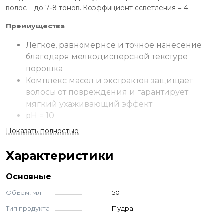
волос – до 7‑8 тонов. Коэффициент осветления = 4.
Преимущества
Легкое, равномерное и точное нанесение
благодаря мелкодисперсной текстуре
порошка
Комплекс масел и экстрактов защищает
волосы от повреждения и гарантирует
мягкий ухаживающий эффект
рН = 10
Показать полностью
Применение
Для открытых техник окрашивания
Характеристики
пропорция
смешивания 1:2. 30 г порошка смешать с 60 г Oxi-Cream
10‑20‑30 vol.
Основные
Для закрытых техник окрашивания
пропорция
Объем, мл
50
смешивания 1:1,5. 30 г порошка смешать с 45 г Oxi-Cream
Тип продукта
Пудра
5‑10‑20 vol.