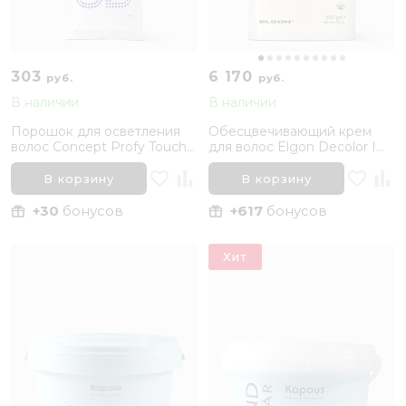
303
6 170
руб.
руб.
В наличии
В наличии
Порошок для осветления
Обесцвечивающий крем
волос Concept Profy Touch
для волос Elgon Decolor I
Soft Blue Pure White, 30 гр
Blonde Cream Bleach New,
500 гр
В корзину
В корзину
+30
бонусов
+617
бонусов
Хит