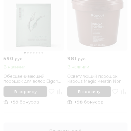
590
981
руб.
руб.
В наличии
В наличии
Обесцвечивающий
Осветляющий порошок
порошок для волос Elgon
Kapous Magic Keratin Non
Decolor I Blonde Super 9
Ammonia, 500 г
Bleach, 50 гр
В корзину
В корзину
+59
бонусов
+98
бонусов
Показать ещё