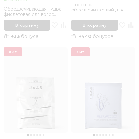
Порошок
Обесцвечивающая пудра
обесцвечивающий для
фиолетовая для волос
волос синий Elgon Decolor I
Inebrya Blondesse Violet
Blonde Extra Blue New, 500
Bleaching Powder, 35 гр
В корзину
В корзину
гр
+33
бонуса
+440
бонусов
Хит
Хит