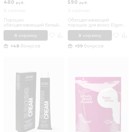
480
590
руб.
руб.
В наличии
В наличии
Порошок
Обесцвечивающий
обесцвечивающий белый
порошок для волос Elgon
для волос Jaas White
Decolor I Blonde Ultra Violet
Bleaching Powder, 50 г
Bleach, 50 гр
В корзину
В корзину
+48
бонусов
+59
бонусов