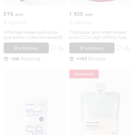
576
1 925
руб.
руб.
В наличии
В наличии
Обесцвечивающий крем
Порошок для осветления
для волос с маслом жожоба
волос Concept Infinity Super
Kapous Studio Professional,
White, 500 гр
150 мл
В корзину
В корзину
+58
бонусов
+193
бонуса
Новинка