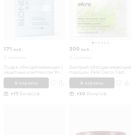
171
300
руб.
руб.
В наличии
В наличии
Пудра обесцвечивающая с
Быстрый обесцвечивающий
защитным комплексом 9+
порошок Ekre Decor Fast
Kapous Professional Blond
Bleaching Powder 25 г 1
Bar, 30 г
саше
В корзину
В корзину
+17
бонусов
+30
бонусов