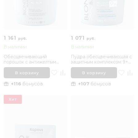
1 161
1 071
руб.
руб.
В наличии
В наличии
Обесцвечивающий
Пудра обесцвечивающая с
порошок с антижелтым
защитным комплексом 9+
эффектом Kapous
Kapous Professional Blond
Professional Blond Bar «All
Bar, 500 г
В корзину
В корзину
tech», 500 г
+116
бонусов
+107
бонусов
Хит