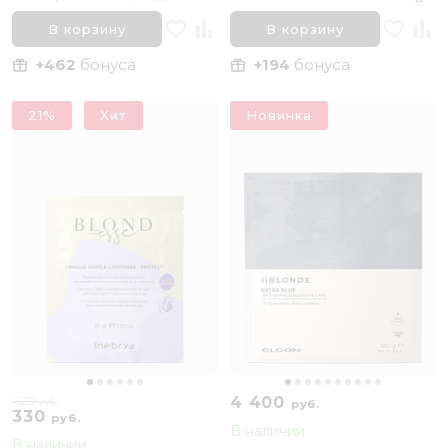
волос Elgon Decolor I
Powder 9 Levels, 500 г
Blonde Super 9 Bleach New,
В корзину
В корзину
500 гр
+462
бонуса
+194
бонуса
21%
Хит
Новинка
420
4 400
руб.
руб.
330
руб.
В наличии
В наличии