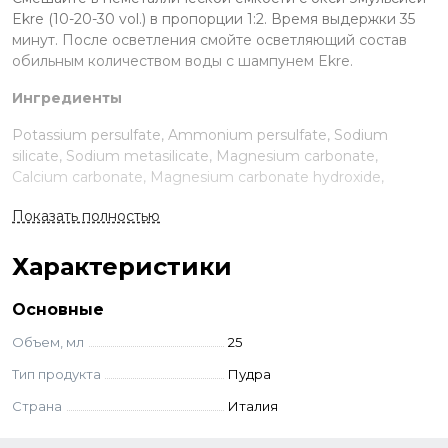
Ekre (10-20-30 vol.) в пропорции 1:2. Время выдержки 35
минут. После осветления смойте осветляющий состав
обильным количеством воды с шампунем Ekre.
Ингредиенты
Potassium persulfate, Ammonium persulfate, Sodium
silicate, Sodium metasilicate, Magnesium carbonate,
Calcium carbonate, Magnesium carbonate hydroxide,
Cellulose gum, Tetrasodium EDTA, Sodium lauryl sulfate.
Показать полностью
Характеристики
Основные
Объем, мл
25
Тип продукта
Пудра
Страна
Италия