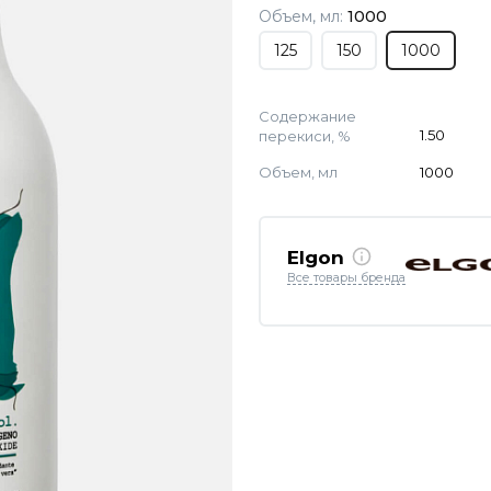
Объем, мл:
1000
125
150
1000
Содержание
перекиси, %
1.50
Объем, мл
1000
Elgon
Все товары бренда