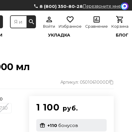
8 (800) 350-80-28
Перезвоните мне
Войти
Избранное
Сравнение
Корзина
И
УКЛАДКА
БЛОГ
000 мл
Артикул: 0501061000D
50
1 100
руб.
7.50
+110
бонусов