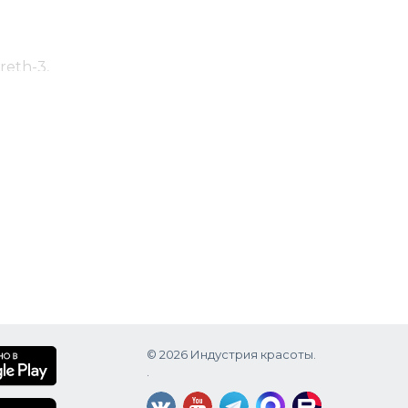
reth-3,
enzyl
© 2026 Индустрия красоты.
.