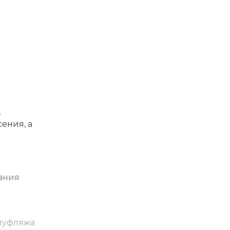
,
ения, а
вания
амуфляжа