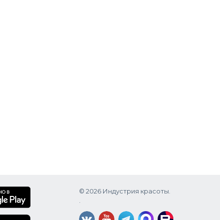
hloride,
ain:
16,
1, Ci
© 2026 Индустрия красоты.
.