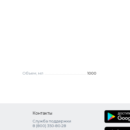
droxyethylcellulose, Parfum (fragrance), Cetrimonium C
chloroisothiazolinone, Methylisothiazolinone, May Cont
sic Red 76, Propylene Glycol, Acid Violet 43, Basic Brown 
Lactic Acid, Basic Violet 2, Basic Yellow 87, Basic Orange 3
Объем, мл
1000
Контакты
Служба поддержки
8 (800) 350‑80‑28