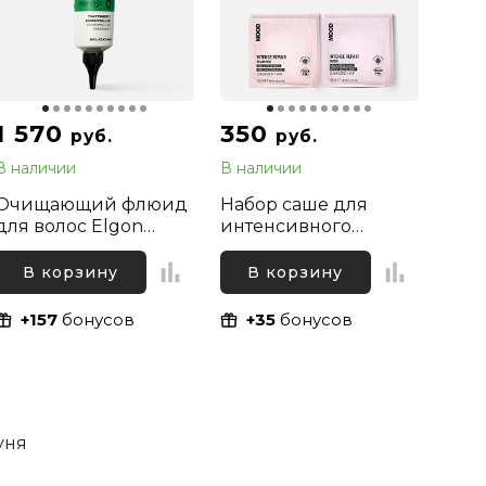
1 570
350
руб.
руб.
В наличии
В наличии
Очищающий флюид
Набор саше для
для волос Elgon
интенсивного
Primaria
восстановления
Dermopeeling
сухих и
В корзину
В корзину
Treatment, 150 мл
поврежденных волос
(шампунь и маска)
+157
бонусов
+35
бонусов
Mood Intense Repair,
2х10 мл + 2х10 мл
уня