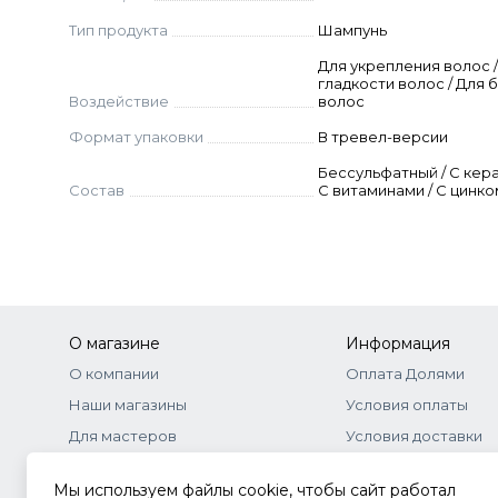
Hydroxysultaine, Cocamidopropyl Betaine, Citri
Тип продукта
Шампунь
Carboxylate, Decyl Glucoside, Lauryl Glucoside,
Chloride, Trisodium Ethylenediamine Disuccina
Для укрепления волос /
гладкости волос / Для 
Glyceryl Laurate, Limonene, Tocopheryl Acetate, 
Воздействие
волос
Amino Acids, Threonine, Serine, Arginine Hcl,
Формат упаковки
В тревел-версии
Saccharomyces/copper Ferment, Saccharomyces/
Leuconostoc/radish Root Ferment Filtrate, Pota
Бессульфатный / С кера
Состав
С витаминами / С цинко
О магазине
Информация
О компании
Оплата Долями
Наши магазины
Условия оплаты
Для мастеров
Условия доставки
Бонусная программа
Договор-оферта
Мы используем файлы cookie, чтобы сайт работал