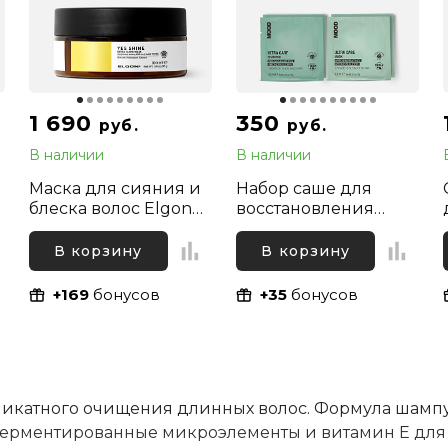
1 690
350
руб.
руб.
В наличии
В наличии
Маска для сияния и
Набор саше для
блеска волос Elgon
восстановления
я
Yes Shine Extra Glow
волос (шампунь и
Mask, 100 мл
маска) Mood Ultra
В корзину
В корзину
Care, 2х10 мл + 2х10
мл
+169
бонусов
+35
бонусов
ликатного очищения длинных волос. Формула шамп
ферментированные микроэлементы и витамин Е для