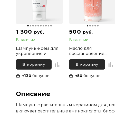
1 300
500
руб.
руб.
В наличии
В наличии
Шампунь-крем для
Масло для
укрепления и
восстановления
стимуляции роста
ногтей и увлажнени
волос против
кутикулы сухое
В корзину
В корзину
жирности и перхоти
Монарда Bruar, 11мл
Folligen Plus Dr. For
+130
бонусов
+50
бонусов
Hair, 100 мл
Описание
Шампунь с растительным кератином для де
включает растительные аминокислоты, био