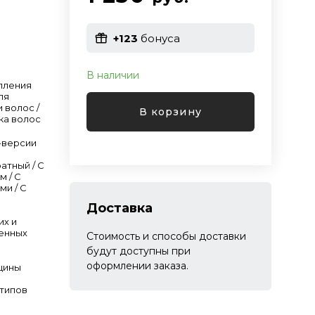
+123
бонуса
В наличии
пления
ля
 волос /
В корзину
ка волос
-версии
атный / С
м / С
ми / С
Доставка
их и
енных
Стоимость и способы доставки
будут доступны при
оформлении заказа.
щины
 типов