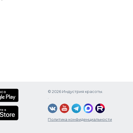
Sodium
ate,
ids, Soy
Ferment,
© 2026 Индустрия красоты.
.
Политика конфиденциальности