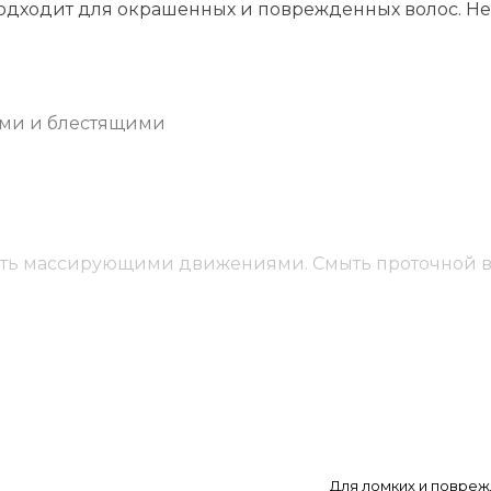
Подходит для окрашенных и поврежденных волос. Не
ими и блестящими
ить массирующими движениями. Смыть проточной в
mide Dea, Sodium Myristoyl Glutamate, Cocamidopropyl
Для ломких и повре