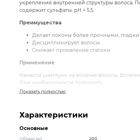
укрепления внутренней структуры волоса. 
содержит сульфаты. рН = 5,5.
Преимущества
Делает локоны более прочными, гладк
Дисциплинирует волосы
Снижает проявление статики
Применение
Нанести шампунь на мокрые волосы. Вспен
При необходимости повторить.
Показать полностью
Ингредиенты
Кератин
Характеристики
Витамин Е
Аминокислоты
Основные
Aqua, Sodium Lauroyl Methyl Isethionate, Coca
Объем, мл
200