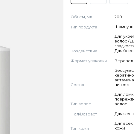
Объем, мл
200
Тип продукта
Шампунь
Для укре
волос / Д
гладкости
Воздействие
Для блес
Формат упаковки
В тревел
Бессульф
кератино
витамина
Состав
цинком
Для ломк
поврежд
Тип волос
волос
Пол/Возраст
Для жен
Для всех
Тип кожи
кожи