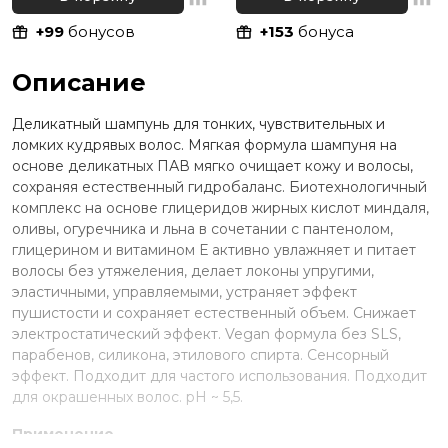
+99
бонусов
+153
бонуса
Описание
Деликатный шампунь для тонких, чувствительных и
ломких кудрявых волос. Мягкая формула шампуня на
основе деликатных ПАВ мягко очищает кожу и волосы,
сохраняя естественный гидробаланс. Биотехнологичный
комплекс на основе глицеридов жирных кислот миндаля,
оливы, огуречника и льна в сочетании с пантенолом,
глицерином и витамином Е активно увлажняет и питает
волосы без утяжеления, делает локоны упругими,
эластичными, управляемыми, устраняет эффект
пушистости и сохраняет естественный объем. Снижает
электростатический эффект. Vegan формула без SLS,
парабенов, силикона, этилового спирта. Сенсорный
эффект. Подходит для частого использования. Подходит
для окрашенных волос. pH ~ 5,5.
Применение