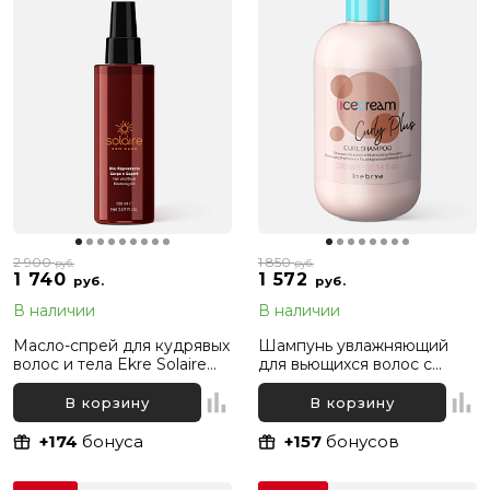
2 900
1 850
руб.
руб.
1 740
1 572
руб.
руб.
В наличии
В наличии
Масло-спрей для кудрявых
Шампунь увлажняющий
волос и тела Ekre Solaire
для вьющихся волос с
Hair and Body Restoring Oil,
экстрактом моринги
150 мл
Inebrya Ice Cream Curly
В корзину
В корзину
Plus, 300 мл
+174
бонуса
+157
бонусов