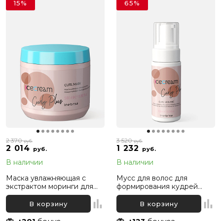
15%
65%
2 370
3 520
руб.
руб.
2 014
1 232
руб.
руб.
В наличии
В наличии
Маска увлажняющая с
Мусс для волос для
экстрактом моринги для
формирования кудрей
вьющихся волос Inebrya Ice
Inebrya Curly Plus Curly
Cream Curly Plus, 500 мл
Mousse, 150 мл
В корзину
В корзину