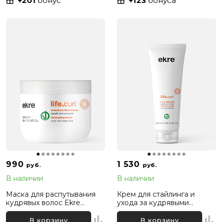
+201
бонус
+123
бонуса
990
1 530
руб.
руб.
В наличии
В наличии
Маска для распутывания
Крем для стайлинга и
кудрявых волос Ekre
ухода за кудрявыми
Life.Curl Untangling, 300 мл
волосами Ekre Life.Curl
Definition, 200 мл
В корзину
В корзину