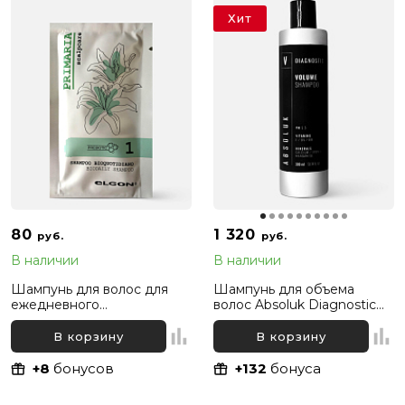
Хит
80
1 320
руб.
руб.
В наличии
В наличии
Шампунь для волос для
Шампунь для объема
ежедневного
волос Absoluk Diagnostic
использования Elgon
Volume Shampoo, 300 мл
Primaria Biodaily Shampoo,
В корзину
В корзину
10 мл
+8
бонусов
+132
бонуса