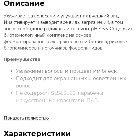
Описание
Ухаживает за волосами и улучшает их внешний вид.
Инактивирует и выводит все виды загрязнений, в том
числе свободные радикалы и токсины. рН ~ 5,5. Содержит
биотехнологичный комплекс на основе
ферментированного экстракта алоэ и бетаина, рисовых
биополимеров и источников фосфолипидов.
Преимущества
Увлажняет волосы и придает им блеск.
Подходит для окрашенных и осветленных
волос.
Не содержит SLS&SLES, парабены,
искусственные красители, ПАВ.
Применение
Показать полностью
Нанести на мокрые кожу и волосы. Вспенить
массирующими движениями в течение 1-3 минут.
Характеристики
Распределить пену по направлению от корней к концам.