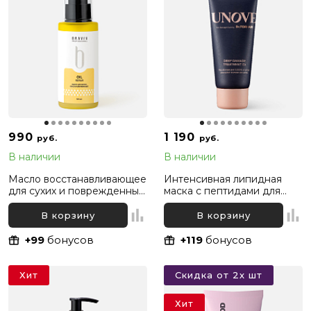
990
1 190
руб.
руб.
В наличии
В наличии
Масло восстанавливающее
Интенсивная липидная
для сухих и поврежденных
маска с пептидами для
волос Bravia Oil Hair Repair,
глубокого восстановления
50 мл
волос Dr. For Hair Unove,
В корзину
В корзину
40 мл
+99
бонусов
+119
бонусов
Хит
Скидка от 2х шт
Хит