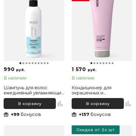
990
1 570
руб.
руб.
В наличии
В наличии
Шампунь для волос
Кондиционер для
ежедневный увлажняющий
окрашенных и
Bravia, 300 мл
осветленных волос
«Защита Цвета» Mood Color
В корзину
В корзину
Protect Conditioner, 290 мл
+99
бонусов
+157
бонусов
Скидка от 2х шт