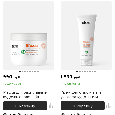
990
1 530
руб.
руб.
В наличии
В наличии
Маска для распутывания
Крем для стайлинга и
кудрявых волос Ekre
ухода за кудрявыми
Life.Curl Untangling, 300 мл
волосами Ekre Life.Curl
Definition, 200 мл
В корзину
В корзину
+99
бонусов
+153
бонуса