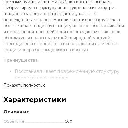
соевыми аминокислотами глубоко восстанавливает
фибриллярную структуру волос, укрепляя их изнутри.
Гиалуроновая кислота насыщает и увлажняет
поврежденные волосы. Наличие пептидного комплекса
обеспечивает надежную защиту волос от обезвоживания
и неблагоприятного действия повреждающих факторов,
обволакивая волосы защитной природной мантией.
Подходит для ежедневного использования в качестве
кондиционера без выдержки на волосах.
Преимущества
Восстанавливает поврежденную структуру
волос на всех уровнях.
Волосы становятся
Показать полностью
блестящими,эластичными и упругими.
Характеристики
Подходит для ежедневного применения.
Применение
Основные
Разотрите небольшое количество маски на ладонях и
Объем, мл
500
нанесите на влажные чистые волосы. Равномерно