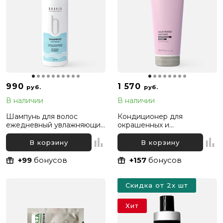
990
1 570
руб.
руб.
В наличии
В наличии
Шампунь для волос
Кондиционер для
ежедневный увлажняющий
окрашенных и
Bravia, 300 мл
осветленных волос
«Защита Цвета» Mood Color
В корзину
В корзину
Protect Conditioner, 290 мл
+99
бонусов
+157
бонусов
Скидка от 2х шт
Хит