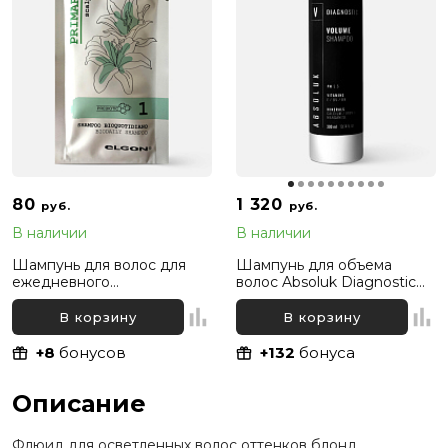
80
1 320
руб.
руб.
В наличии
В наличии
Шампунь для волос для
Шампунь для объема
ежедневного
волос Absoluk Diagnostic
использования Elgon
Volume Shampoo, 300 мл
Primaria Biodaily Shampoo,
В корзину
В корзину
10 мл
+8
бонусов
+132
бонуса
Описание
Флюид для осветленных волос оттенков блонд.