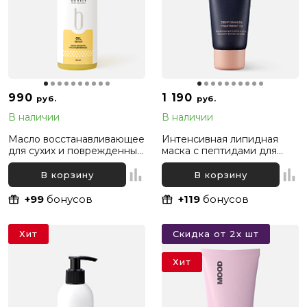
990
1 190
руб.
руб.
В наличии
В наличии
Масло восстанавливающее
Интенсивная липидная
для сухих и поврежденных
маска с пептидами для
волос Bravia Oil Hair Repair,
глубокого восстановления
50 мл
волос Dr. For Hair Unove,
В корзину
В корзину
40 мл
+99
бонусов
+119
бонусов
Хит
Скидка от 2х шт
Хит