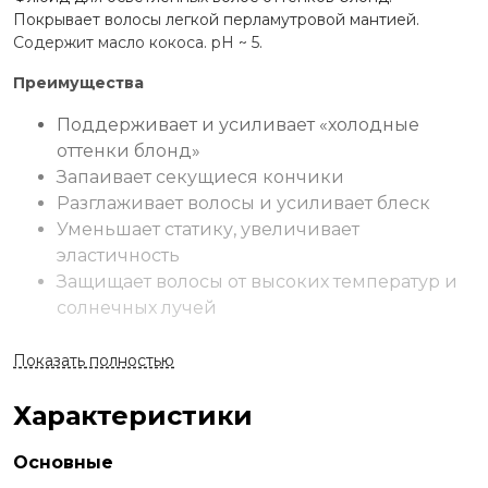
Покрывает волосы легкой перламутровой мантией.
Содержит масло кокоса. рН ~ 5.
Преимущества
Поддерживает и усиливает «холодные
оттенки блонд»
Запаивает секущиеся кончики
Разглаживает волосы и усиливает блеск
Уменьшает статику, увеличивает
эластичность
Защищает волосы от высоких температур и
солнечных лучей
Применение
Показать полностью
Распределить 1-2 капли масла на ладонях и нанести по
Характеристики
всей длине влажных волос перед высушиванием или на
сухие пряди в качестве финиша, уделяя особое
внимание кончикам.
Основные