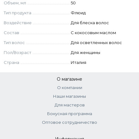
Состав
Объем, мл
50
Тип продукта
Флюид
Cyclopentasiloxane, Dimethicone, Dimethiconol, Parfum
(Fragrance), Caprylic/Capric Triglyceride, Bumetrizole, Cocos
Воздействие
Для блеска волос
Nucifera Oil\n(Cocos Nucifera (Coconut) Oil), Coumarin, C.I.
Состав
С кокосовым маслом
60725 (D&C VIOLET 2), CI 61565 (D&C GREEN 6)
Тип волос
Для осветленных волос
Пол/Возраст
Для женщины
Страна
Италия
О магазине
О компании
Наши магазины
Для мастеров
Бонусная программа
Оптовое сотрудничество