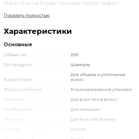
Starch, Charcoal Powder, Citronellol, Parfum, Sodium
Gluconate, Alpha-Isomethyl Ionone.
Показать полностью
Характеристики
Основные
Объем, мл
200
Тип продукта
Шампунь
Для объема и уплотнения
Воздействие
волос
Формат упаковки
В полноразмерной упаковке
Тип волос
Для всех типов волос
Пол/Возраст
Для женщины
Тип кожи
Для всех типов кожи
Страна
Италия
Консистенция
Сухой