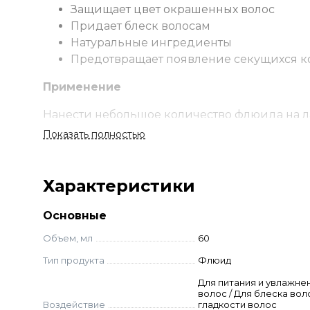
Защищает цвет окрашенных волос
Придает блеск волосам
Натуральные ингредиенты
Предотвращает появление секущихся ко
Применение
Нанести небольшое количество флюида на ла
внимание кончикам. Не требует смывания.
Показать полностью
Ингредиенты
Характеристики
Cyclopentasiloxane, Dimethiconol, Parfum (Fragr
Cresol, Linum Usitatissimum Seed Oil (Linum Usi
Основные
Coumarin, Linalool, Aloe Barbadensis Leaf Juice
Red n°17), Citric Acid, Sodium Benzoate, Potass
Объем, мл
60
Тип продукта
Флюид
Для питания и увлажне
волос / Для блеска воло
Воздействие
гладкости волос