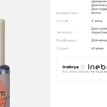
увлажнен
Для блес
Для глад
Воздействие
волос
Состав
С алоэ
Для сухих
Тип волос
пористых
Пол/Возраст
Для жен
Страна
Италия
Inebrya
Все товары бренда