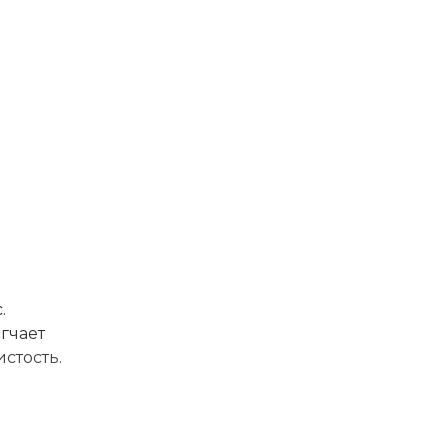
.
гчает
стость.