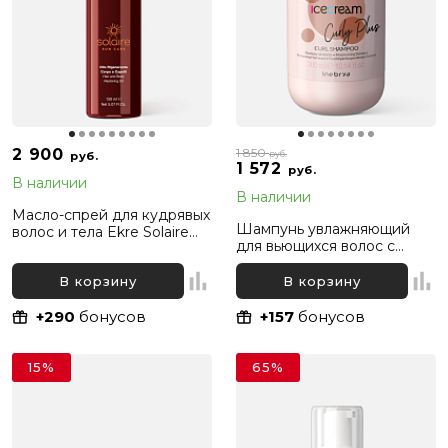
2 900
1 850
руб.
руб.
1 572
руб.
В наличии
В наличии
Масло-спрей для кудрявых
Шампунь увлажняющий
волос и тела Ekre Solaire
для вьющихся волос с
Hair and Body Restoring Oil,
экстрактом моринги
150 мл
Inebrya Ice Cream Curly
В корзину
В корзину
Plus, 300 мл
+290
бонусов
+157
бонусов
15%
65%