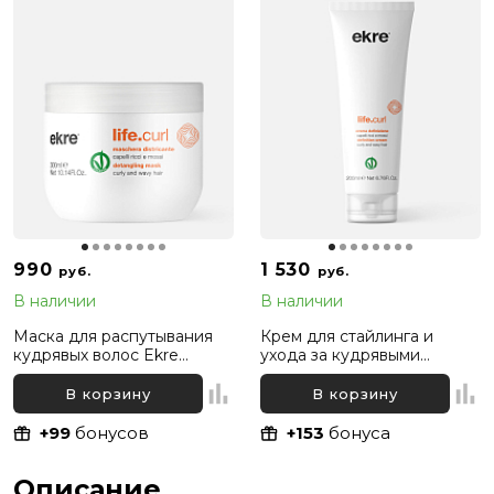
990
1 530
руб.
руб.
В наличии
В наличии
Маска для распутывания
Крем для стайлинга и
кудрявых волос Ekre
ухода за кудрявыми
Life.Curl Untangling, 300 мл
волосами Ekre Life.Curl
Definition, 200 мл
В корзину
В корзину
+99
бонусов
+153
бонуса
Описание