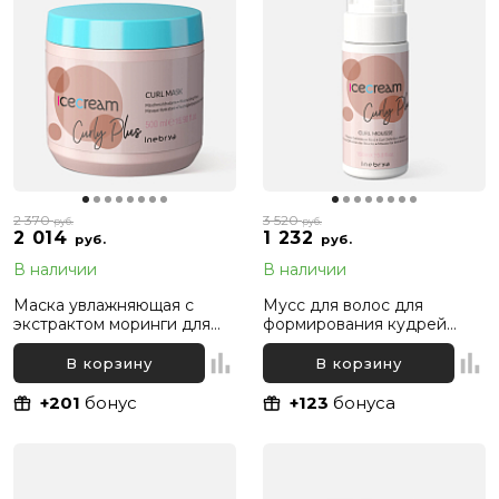
2 370
3 520
руб.
руб.
2 014
1 232
руб.
руб.
В наличии
В наличии
Маска увлажняющая с
Мусс для волос для
экстрактом моринги для
формирования кудрей
вьющихся волос Inebrya Ice
Inebrya Curly Plus Curly
Cream Curly Plus, 500 мл
Mousse, 150 мл
В корзину
В корзину
+201
бонус
+123
бонуса