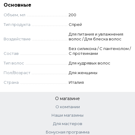
Aqua (Water), Propylene Glycol, Panthenol, PEG-15
Основные
Cocopolyamine, Phenoxyethanol, PEG-40 Hydrogenated
Объем, мл
200
Castor Oil, Hydrolyzed Wheat Protein, Cetrimonium
Chloride, Sodium Benzoate, Parfum (Fragrance),
Тип продукта
Спрей
Ethylhexylglycerin, Limonene, Citrus Aurantium Flower Oil,
Для питания и увлажнения
Hexyl Cinnamal, Sodium Hydroxide, Citrus Aurantium Peel
Воздействие
волос / Для блеска волос
Oil, Citral, Linalool, Spondias Mombin Pulp Extract, Mangifera
Indica Juice (Mangifera Indica (Mango) Juice), Glycerin, Musa
Без силикона / C пантенолом /
Sapientum Pulp Extract (Musa Sapientum (Banana) Pulp
Состав
С протеинами
Extract), Rubus Idaeus Leaf Extract (Rubus Idaeus
Тип волос
Для кудрявых волос
(Raspberry) Leaf Extract), Citric Acid, Benzyl Alcohol,
Potassium Sorbate.
Пол/Возраст
Для женщины
Страна
Италия
О магазине
О компании
Наши магазины
Для мастеров
Бонусная программа