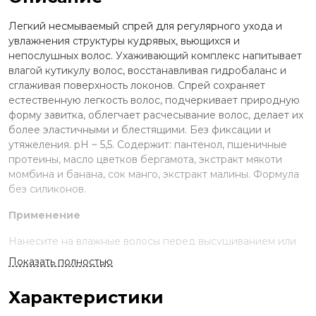
Легкий несмываемый спрей для регулярного ухода и
увлажнения структуры кудрявых, вьющихся и
непослушных волос. Ухаживающий комплекс напитывает
влагой кутикулу волос, восстанавливая гидробаланс и
сглаживая поверхность локонов. Спрей сохраняет
естественную легкость волос, подчеркивает природную
форму завитка, облегчает расчесывание волос, делает их
более эластичными и блестящими. Без фиксации и
утяжеления. рН ~ 5,5. Содержит: пантенол, пшеничные
протеины, масло цветков бергамота, экстракт мякоти
момбина и банана, сок манго, экстракт малины. Формула
без силиконов.
Применение
Нанесите на влажные волосы перед высушиванием или
на сухие волосы для освежения текстуры кудрявых волос.
Показать полностью
Не смывайте.
Характеристики
Ингредиенты