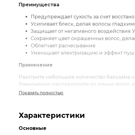
Преимущества
Предупреждает сухость за счет восста
Усиливает блеск, делая волосы гладки
Защищает от негативного воздействия 
Сохраняет цвет окрашенных волос, дел
Облегчает расчесывание
Уменьшает электризацию и эффект пуши
Применение
Разотрите небольшое количество бальзама н
Равномерно распределите по длине волос и
Показать полностью
Ингредиенты
Aqua (Water/Eau), Cetearyl Alcohol, Cetrimoniu
Характеристики
Dimethicone, Hydroxyethylcellulose, Parfum (Fra
Benzoate, Argania Spinosa Kernel Oil, Potassium
Основные
77891, Hexyl Cinnamal, Bht, Linalool, Tocophero