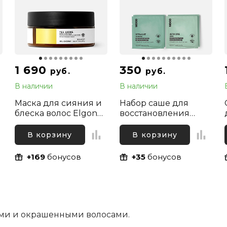
1 690
350
руб.
руб.
В наличии
В наличии
Маска для сияния и
Набор саше для
блеска волос Elgon
восстановления
я
Yes Shine Extra Glow
волос (шампунь и
Mask, 100 мл
маска) Mood Ultra
В корзину
В корзину
Care, 2х10 мл + 2х10
мл
+169
бонусов
+35
бонусов
ыми и окрашенными волосами.