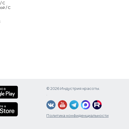
 Lactic
/ С
ой / C
с
© 2026 Индустрия красоты.
.
Политика конфиденциальности