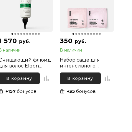
1 570
350
руб.
руб.
В наличии
В наличии
Очищающий флюид
Набор саше для
для волос Elgon
интенсивного
Primaria
восстановления
Dermopeeling
сухих и
В корзину
В корзину
Treatment, 150 мл
поврежденных волос
(шампунь и маска)
+157
бонусов
+35
бонусов
Mood Intense Repair,
2х10 мл + 2х10 мл