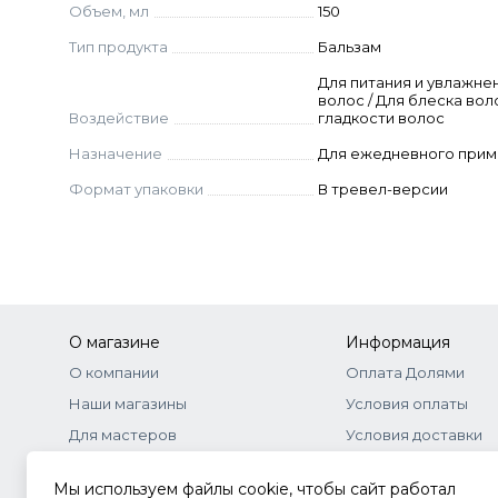
Acids, Soy Amino Acids, Hydrolyzed Hyaluronic Ac
Объем, мл
150
Acid.
Тип продукта
Бальзам
Для питания и увлажне
волос / Для блеска воло
Воздействие
гладкости волос
Назначение
Для ежедневного при
Формат упаковки
В тревел-версии
О магазине
Информация
О компании
Оплата Долями
Наши магазины
Условия оплаты
Для мастеров
Условия доставки
Бонусная программа
Договор-оферта
Мы используем файлы cookie, чтобы сайт работал
Оптовое сотрудничество
Документы