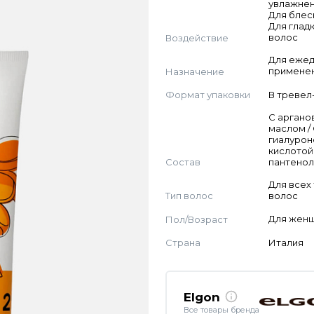
увлажнен
Для блес
Для глад
Воздействие
волос
Для еже
Назначение
примене
Формат упаковки
В тревел
С арган
маслом /
гиалуро
кислотой 
Состав
пантено
Для всех
Тип волос
волос
Пол/Возраст
Для жен
Страна
Италия
Elgon
Все товары бренда