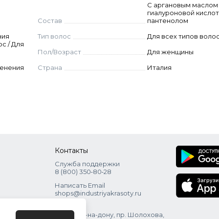
id, Arginine Hcl, Threonine, Serine, Sodium Hyaluronate,
С аргановым маслом 
гиалуроновой кислот
Состав
пантенолом
ния
Тип волос
Для всех типов воло
с / Для
Пол/Возраст
Для женщины
менения
Страна
Италия
Контакты
Служба поддержки
8 (800) 350‑80‑28
Написать Email
shops@industriyakrasoty.ru
Адрес
г. Ростов-на-дону, пр. Шолохова,