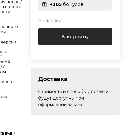
ия волос /
+265
бонусов
ка волос /
кости
В наличии
дневного
ния
В корзину
-версии
овым
 С
новой
/ C
лом
Доставка
 типов
Стоимость и способы доставки
щины
будут доступны при
оформлении заказа.