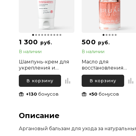
1 300
500
руб.
руб.
В наличии
В наличии
Шампунь-крем для
Масло для
укрепления и
восстановления
стимуляции роста
ногтей и увлажнени
волос против
кутикулы сухое
В корзину
В корзину
жирности и перхоти
Монарда Bruar, 11мл
Folligen Plus Dr. For
+130
бонусов
+50
бонусов
Hair, 100 мл
Описание
Аргановый бальзам для ухода за натуральн